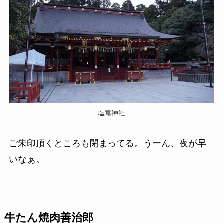
塩竃神社
ご朱印頂くところも閉まってる。うーん、夜が早
いなぁ。
牛たん焼肉善治郎