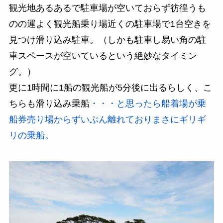
観光地あるあるで駐車場が空いておらず彷徨うも
のの運よく観光船乗り場近くの駐車場で1台空きを
見つけ滑り込み駐車。（しかも駐車し易い角の駐
車スペースが空いているという絶妙なタイミン
グ。）
更に1時間に1船の観光船が5分後に出るらしく、こ
ちらも滑り込み乗船
・・・と思ったら船着場が乗
船券売り場からずいぶん離れておりまさにギリギ
リの乗船。