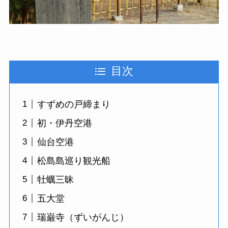
目次
すずめの戸締まり
初・伊丹空港
仙台空港
松島島巡り観光船
牡蠣三昧
五大堂
瑞巌寺（ずいがんじ）