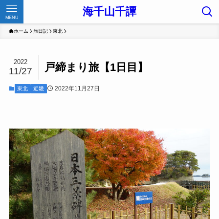
海千山千譚
MENU
ホーム
旅日記
東北
2022
戸締まり旅【1日目】
11/27
2022年11月27日
東北
近畿