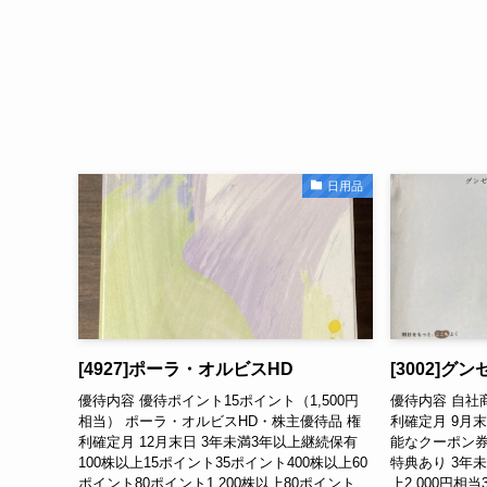
日用品
[4927]ポーラ・オルビスHD
[3002]グン
優待内容 優待ポイント15ポイント（1,500円
優待内容 自社
相当） ポーラ・オルビスHD・株主優待品 権
利確定月 9月
利確定月 12月末日 3年未満3年以上継続保有
能なクーポン券
100株以上15ポイント35ポイント400株以上60
特典あり 3年未
ポイント80ポイント1,200株以上80ポイント
上2,000円相当