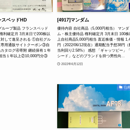
ランスベッドHD
[4917]マンダム
グループ製品 フランスベッド
優待内容 自社商品（5,000円相当） マンダ
権利確定月 3月末日で200株以
ム・株主優待品 権利確定月 3月末日 100株
対して進呈される ①自社グル
上自社商品5,000円相当 直近株価・情報 1,4
主専用通販サイトクーポン③自
円（2022/06/12現在）通期配当予想38円（
カタログ④寄附 継続保有１年
当利回り2.58%） 感想 「ギャッツビー」
円相当１年以上②10,000円分③
シード」などのブランドを持つ男性向...
2022年6月12日
日