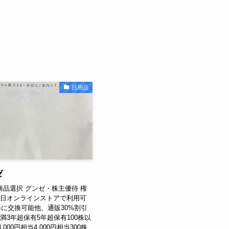
日用品
ゼ
商品選択 グンゼ・株主優待 権
末日オンラインストアで利用可
に交換可能他、通販30%割引
満3年超保有5年超保有100株以
3,000円相当4,000円相当300株