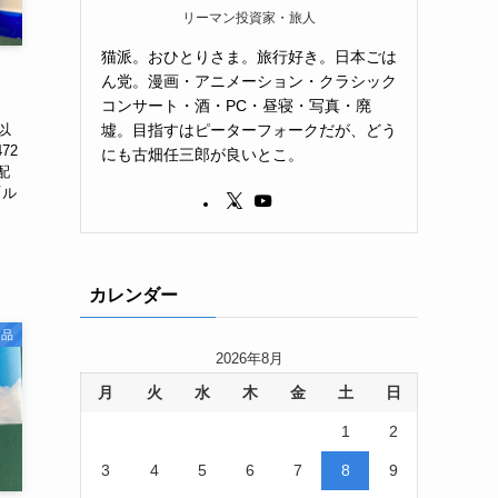
リーマン投資家・旅人
猫派。おひとりさま。旅行好き。日本ごは
ん党。漫画・アニメーション・クラシック
コンサート・酒・PC・昼寝・写真・廃
墟。目指すはピーターフォークだが、どう
以
72
にも古畑任三郎が良いとこ。
配
「ル
カレンダー
用品
2026年8月
月
火
水
木
金
土
日
1
2
3
4
5
6
7
8
9