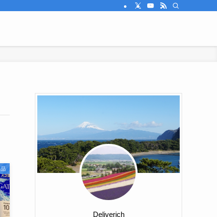
用品
Deliverich