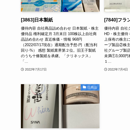
[3863]日本製紙
[7840]フ
優待内容 自社商品詰め合わせ 日本製紙・株主
優待内容 自社
優待品 権利確定月 3月末日 100株以上自社商
HD・株主優待 
品詰め合わせ 直近株価・情報 968円
上保有の株主に
（2022/07/17現在）通期配当予想-円（配当利
ープ製品②株
回り-%） 感想 製紙業界第２位。旧王子製紙
社グループ製品
のうち十條製紙を承継。「クリネックス」
未満①3,000
「...
１...
2022年7月17日
2022年7月4日
日用品