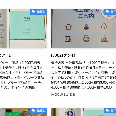
日用品
日
ビアHD
[3002]グンゼ
グループ商品（2,000円相当）
優待内容 自社商品選択（4,000円相当） グ
株主優待品 権利確定月 3月末
ゼ・株主優待 権利確定月 9月末日オンライ
100株以上・自社グループ商品
ストアで利用可能なクーポン券に交換可能
1,000株以上・自社グループ商品
他、通販30%割引特典あり 3年未満3年超
相当・自社グループ商品フリーチョ
5年超保有100株以上2,000円相当3,000円
円相当のいずれか 直近株価・...
4,000円相当300株以上4,000円相当6,000...
2021年11月13日
日用品
日