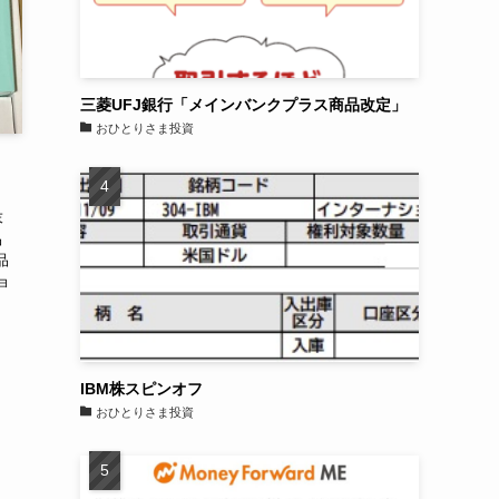
三菱UFJ銀行「メインバンクプラス商品改定」
おひとりさま投資
）
末
品
品
ョ
IBM株スピンオフ
おひとりさま投資