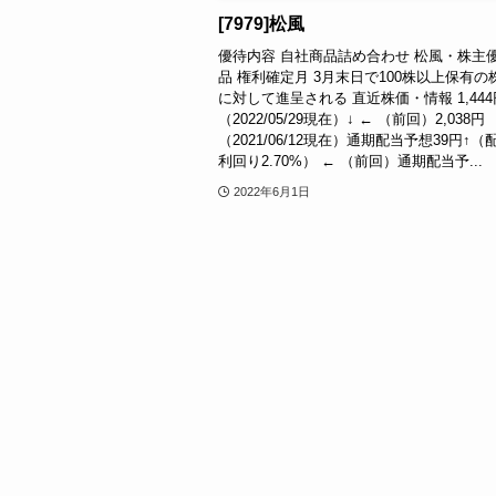
[7979]松風
優待内容 自社商品詰め合わせ 松風・株主
品 権利確定月 3月末日で100株以上保有の
に対して進呈される 直近株価・情報 1,444
（2022/05/29現在）↓ ← （前回）2,038円
（2021/06/12現在）通期配当予想39円↑（
利回り2.70%） ← （前回）通期配当予...
2022年6月1日