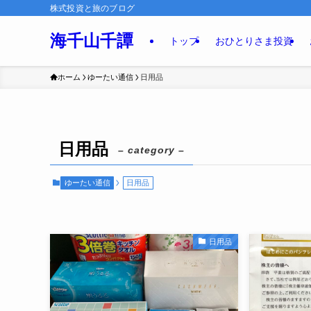
株式投資と旅のブログ
海千山千譚
トップ
おひとりさま投資
ホーム
ゆーたい通信
日用品
日用品
– category –
ゆーたい通信
日用品
日用品