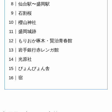
仙台駅〜盛岡駅
石割桜
櫻山神社
盛岡城跡
もりおか啄木・賢治青春館
岩手銀行赤レンガ館
光原社
ぴょんぴょん舎
宿