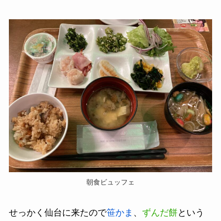
朝食ビュッフェ
せっかく仙台に来たので
笹かま
、
ずんだ餅
という