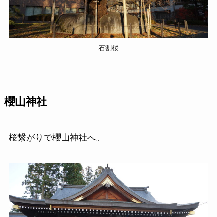
石割桜
櫻山神社
桜繋がりで櫻山神社へ。