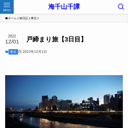
海千山千譚
MENU
ホーム
旅日記
東北
2022
戸締まり旅【3日目】
12/01
2022年12月1日
東北