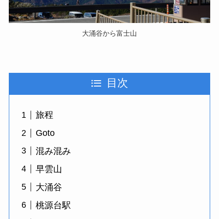
大涌谷から富士山
目次
旅程
Goto
混み混み
早雲山
大涌谷
桃源台駅