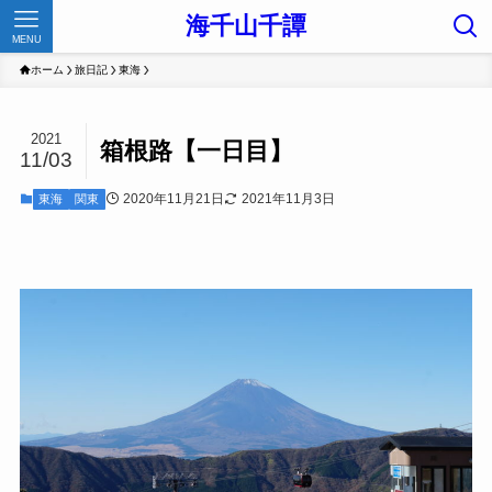
海千山千譚
MENU
ホーム
旅日記
東海
2021
箱根路【一日目】
11/03
2020年11月21日
2021年11月3日
東海
関東