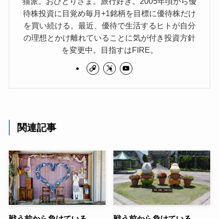
猫派。おひとりさま。旅行好き。2005年頃から優
待株投資に目覚め毎月+1銘柄を目標に優待株だけ
を買い続ける。最近、優待で生活するヒトが自分
の理想とかけ離れていることに気が付き投資方針
を変更中。目指すはFIRE。
関連記事
戦う前から負けている。。
戦う前から負けている。。