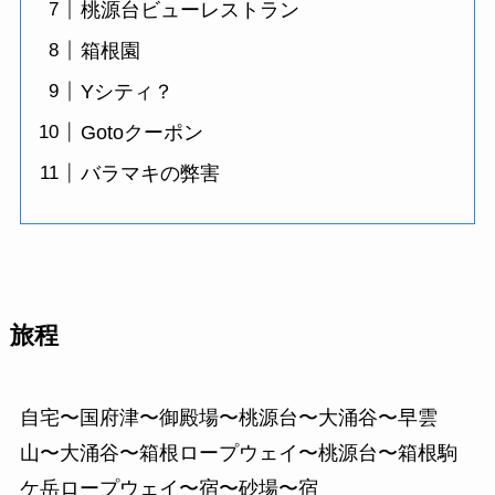
桃源台ビューレストラン
箱根園
Yシティ？
Gotoクーポン
バラマキの弊害
旅程
自宅〜国府津〜御殿場〜桃源台〜大涌谷〜早雲
山〜大涌谷〜箱根ロープウェイ〜桃源台〜箱根駒
ケ岳ロープウェイ〜宿〜砂場〜宿