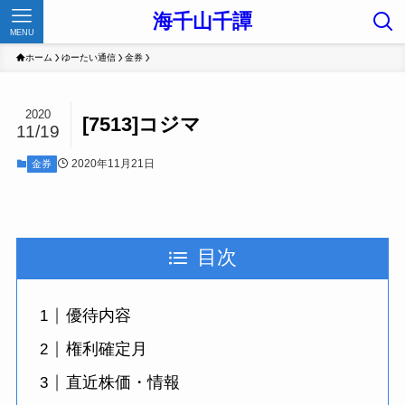
海千山千譚
MENU
ホーム
ゆーたい通信
金券
2020
[7513]コジマ
11/19
2020年11月21日
金券
目次
優待内容
権利確定月
直近株価・情報