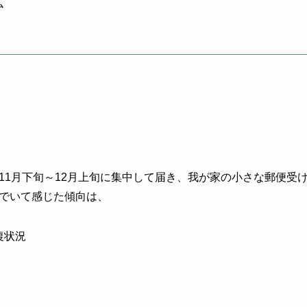
ム
11月下旬～12月上旬に集中して届き、我が家の小さな郵便受
でいて感じた傾向は、
復状況