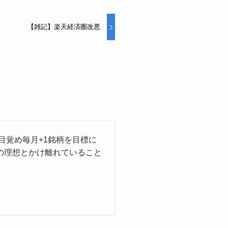
【雑記】楽天経済圏改悪
目覚め毎月+1銘柄を目標に
の理想とかけ離れていること