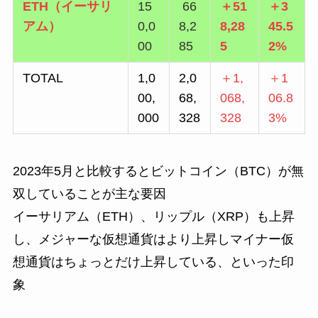
ETH（イーサリ
15
66
＋51
＋3
アム）
0,0
8,2
8,28
45.5
00
85
5
2%
TOTAL
1,0
2,0
＋1,
＋1
00,
68,
068,
06.8
000
328
328
3%
2023年5月と比較するとビットコイン（BTC）が無
双していることが主な要因
イーサリアム（ETH）、リップル（XRP）も上昇
し、メジャーな仮想通貨はより上昇しマイナー仮
想通貨はちょっとだけ上昇している、といった印
象