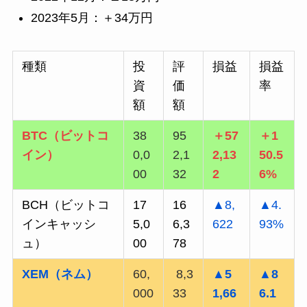
2023年5月：＋34万円
種類
投
評
損益
損益
資
価
率
額
額
BTC（ビットコ
38
95
＋57
＋1
イン）
0,0
2,1
2,13
50.5
00
32
2
6%
BCH（ビットコ
17
16
▲8,
▲4.
インキャッシ
5,0
6,3
622
93%
ュ）
00
78
XEM（ネム）
60,
8,3
▲5
▲8
000
33
1,66
6.1