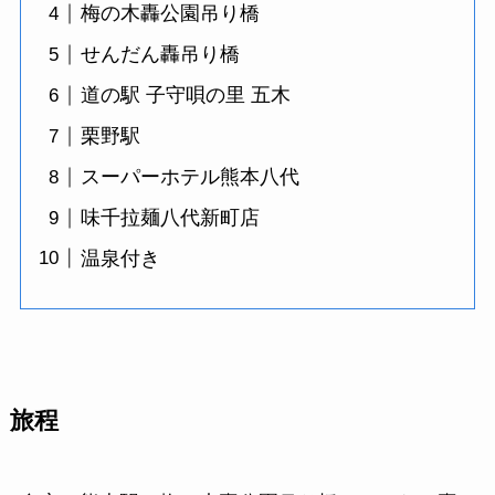
梅の木轟公園吊り橋
せんだん轟吊り橋
道の駅 子守唄の里 五木
栗野駅
スーパーホテル熊本八代
味千拉麺八代新町店
温泉付き
旅程