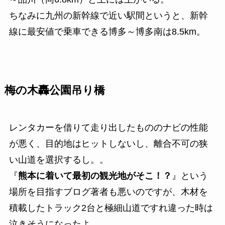
ちなみに九州の新幹線で近い駅間というと、新幹
線に最安値で乗車できる博多～博多南は8.5km。
梅の木轟公園吊り橋
レンタカーを借りて走り出したもののナビの性能
が悪く、目的地はヒットしないし、離合不可の狭
い山道を選択するし。。
『
熊本に着いて最初の観光地がそこ！？
』という
場所を目指すブログ著者も悪いのですが、
木材を
積載したトラック2台と極細山道ですれ違った時は
泣きそうになったよ
。