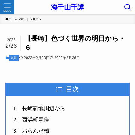
海千山千譚
MENU
ホーム
旅日記
九州
【長崎】色づく世界の明日から・
2022
2/26
６
2022年2月23日
2022年2月26日
九州
目次
長崎新地周辺から
西浜町電停
おらんだ橋