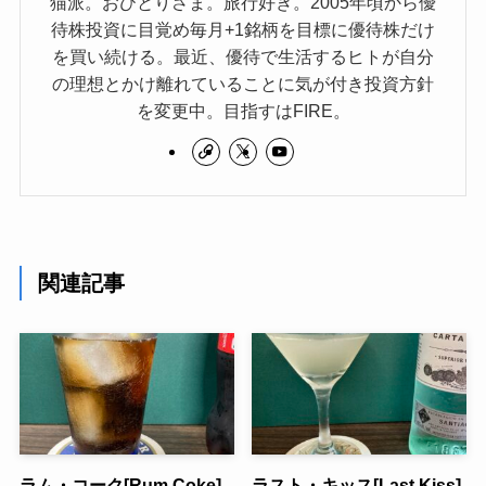
猫派。おひとりさま。旅行好き。2005年頃から優
待株投資に目覚め毎月+1銘柄を目標に優待株だけ
を買い続ける。最近、優待で生活するヒトが自分
の理想とかけ離れていることに気が付き投資方針
を変更中。目指すはFIRE。
関連記事
ラム・コーク[Rum Coke]
ラスト・キッス[Last Kiss]