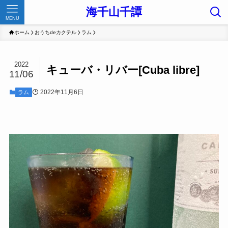
海千山千譚
MENU
ホーム
おうちdeカクテル
ラム
2022
キューバ・リバー[Cuba libre]
11/06
2022年11月6日
ラム