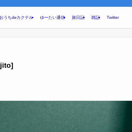
おうちdeカクテル
ゆーたい通信
旅日記
雑記
Twitter
to]