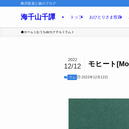
株式投資と旅のブログ
海千山千譚
トップ
おひとりさま投資
ホーム
おうちdeカクテル
ラム
2022
モヒート[Moji
12/12
2022年12月12日
ラム