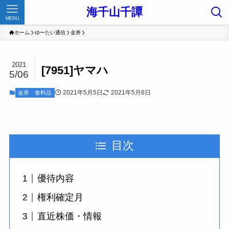
海千山千譚
MENU
ホーム
ゆーたい通信
金券
2021
[7951]ヤマハ
5/06
2021年5月5日
2021年5月6日
金券
食料品
目次
優待内容
権利確定月
直近株価・情報