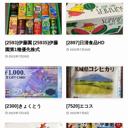
[2593]伊藤園 [25935]伊藤
[2897]日清食品HD
園第1種優先株式
2022年7月24日
2022年7月26日
[2300]きょくとう
[7520]エコス
2022年7月10日
2022年7月9日