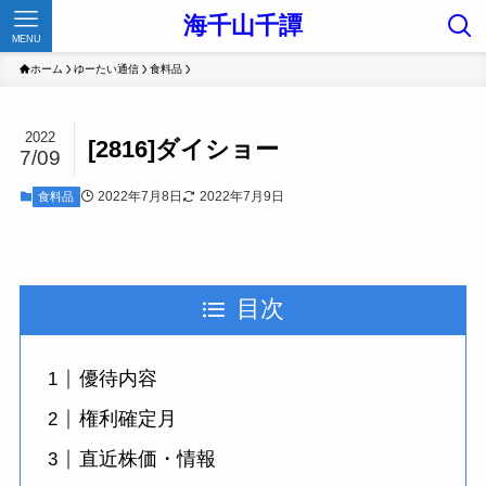
海千山千譚
MENU
ホーム
ゆーたい通信
食料品
2022
[2816]ダイショー
7/09
2022年7月8日
2022年7月9日
食料品
目次
優待内容
権利確定月
直近株価・情報