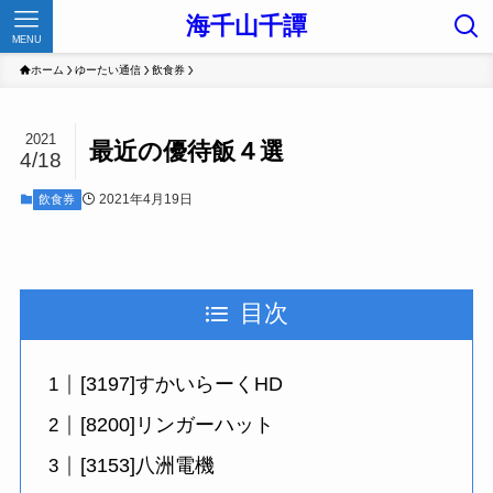
海千山千譚
MENU
ホーム
ゆーたい通信
飲食券
2021
最近の優待飯４選
4/18
2021年4月19日
飲食券
目次
[3197]すかいらーくHD
[8200]リンガーハット
[3153]八洲電機