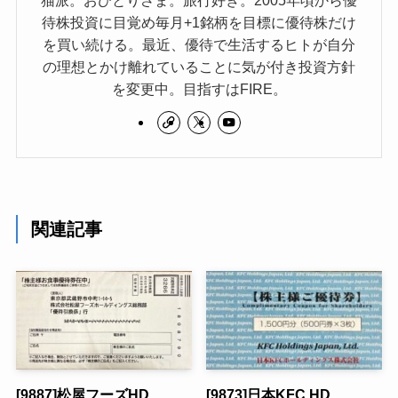
待株投資に目覚め毎月+1銘柄を目標に優待株だけ
を買い続ける。最近、優待で生活するヒトが自分
の理想とかけ離れていることに気が付き投資方針
を変更中。目指すはFIRE。
関連記事
[9887]松屋フーズHD
[9873]日本KFC HD