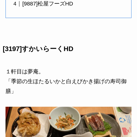
[9887]松屋フーズHD
[3197]すかいらーくHD
１軒目は夢庵。
「季節の生ほたるいかと白えびかき揚げの寿司御
膳」