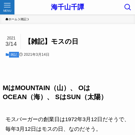
海千山千譚
MENU
ホーム
雑記
2021
【雑記】モスの日
3/14
2021年3月14日
雑記
Mは
MOUNTAIN
（山）、 Oは
OCEAN
（海）、 Sは
SUN
（太陽）
モスバーガーの創業日は1972年3月12日だそうで、
毎年3月12日はモスの日、なのだそう。