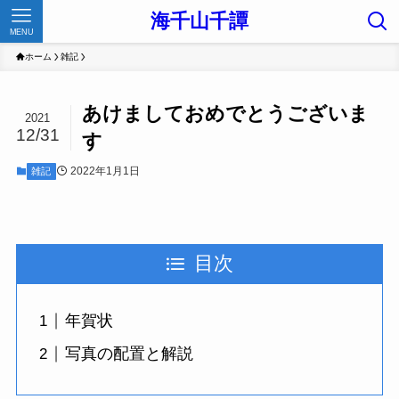
海千山千譚
MENU
ホーム
雑記
あけましておめでとうございま
2021
12/31
す
2022年1月1日
雑記
目次
年賀状
写真の配置と解説