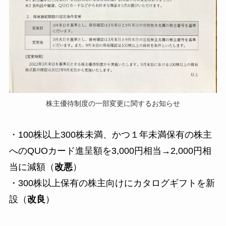
株主優待制度の一部変更に関するお知らせ
・100株以上300株未満、かつ１年未満保有の株主
へのQUOカード進呈額を3,000円相当→2,000円相
当に減額（
改悪
）
・300株以上保有の株主向けにカタログギフトを新
設（
改良
）