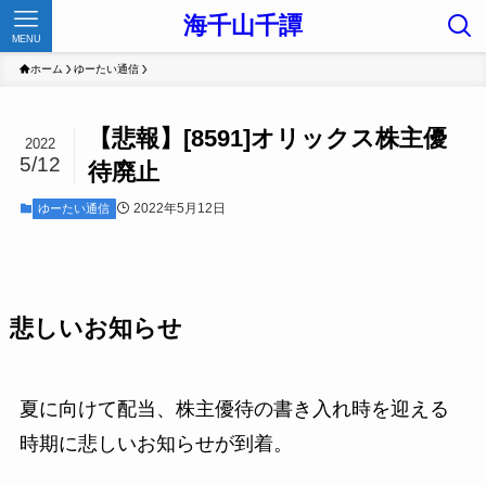
海千山千譚
MENU
ホーム
ゆーたい通信
【悲報】[8591]オリックス株主優
2022
5/12
待廃止
2022年5月12日
ゆーたい通信
悲しいお知らせ
夏に向けて配当、株主優待の書き入れ時を迎える
時期に悲しいお知らせが到着。