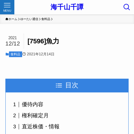
海千山千譚
MENU
ホーム
ゆーたい通信
食料品
2021
[7596]魚力
12/12
2021年12月14日
食料品
目次
優待内容
権利確定月
直近株価・情報