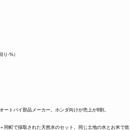
）
回り-%）
オートバイ部品メーカー。ホンダ向けが売上が8割。
＋同町で採取された天然水のセット。同じ土地の水とお米で炊