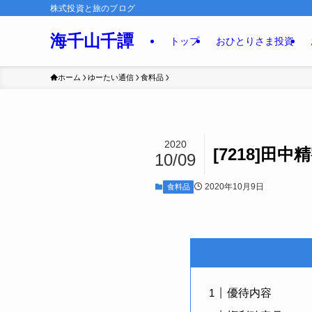
株式投資と旅のブログ
海千山千譚
トップ
おひとりさま投資
ホーム
ゆーたい通信
食料品
2020
[7218]田中
10/09
2020年10月9日
食料品
優待内容