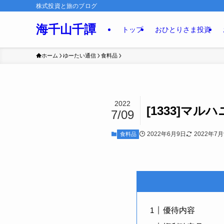
株式投資と旅のブログ
海千山千譚
トップ
おひとりさま投資
ホーム
ゆーたい通信
食料品
2022
[1333]マル
7/09
2022年6月9日
2022年7
食料品
優待内容