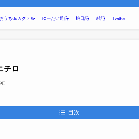
おうちdeカクテル
ゆーたい通信
旅日記
雑記
Twitter
ハニチロ
月9日
目次