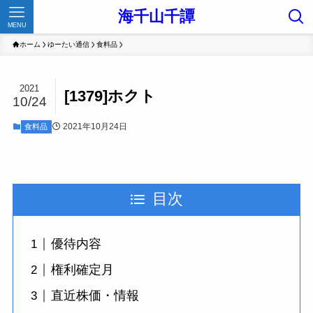
海千山千譚
MENU
ホーム
ゆーたい通信
食料品
2021
[1379]ホクト
10/24
2021年10月24日
食料品
目次
優待内容
権利確定月
直近株価・情報