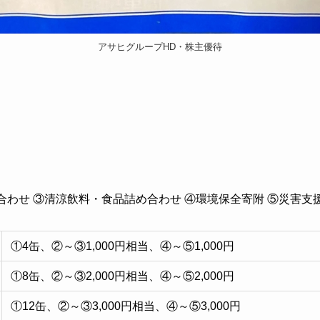
アサヒグループHD・株主優待
合わせ ③清涼飲料・食品詰め合わせ ④環境保全寄附 ⑤災害支
①4缶、②～③1,000円相当、④～⑤1,000円
①8缶、②～③2,000円相当、④～⑤2,000円
①12缶、②～③3,000円相当、④～⑤3,000円