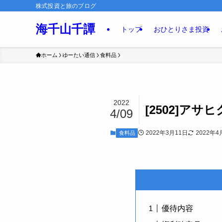
株式投資と旅のブログ
海千山千譚
トップ
おひとりさま投資
ホーム
ゆーたい通信
食料品
2022
[2502]アサ
4/09
2022年3月11日
2022年4
食料品
優待内容