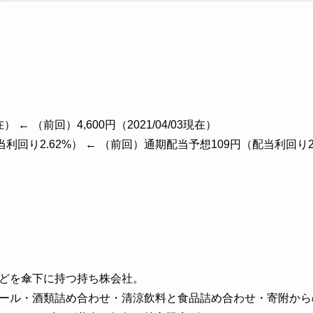
現在） ← （前回）4,600円（2021/04/03現在）
当利回り2.62%） ← （前回）通期配当予想109円（配当利回り2
どを傘下に持つ持ち株会社。
ール・酒類詰め合わせ・清涼飲料と食品詰め合わせ・寄附から