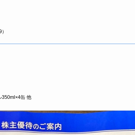
09）
0ml×4缶 他