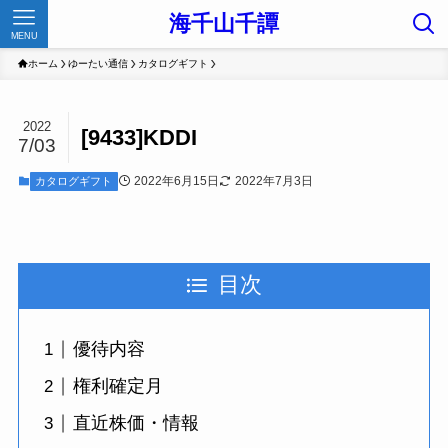
海千山千譚
MENU
ホーム
ゆーたい通信
カタログギフト
2022
[9433]KDDI
7/03
2022年6月15日
2022年7月3日
カタログギフト
目次
優待内容
権利確定月
直近株価・情報