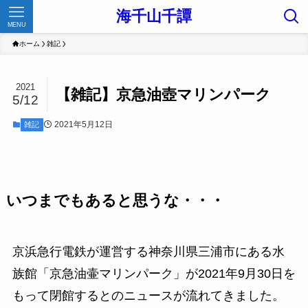
海千山千譚
MENU
ホーム
雑記
2021
【雑記】京急油壺マリンパーク
5/12
2021年5月12日
雑記
いつまでもあると思うな・・・
京浜急行電鉄が運営する神奈川県三浦市にある水
族館「京急油壷マリンパーク」が2021年9月30日を
もって閉館するとのニュースが流れてきました。