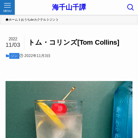
海千山千譚
MENU
ホーム
おうちdeカクテル
ジン
2022
トム・コリンズ[Tom Collins]
11/03
2022年11月3日
ジン