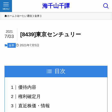
海千山千譚
MENU
ホーム
ゆーたい通信
金券
2021
[8439]東京センチュリー
7/03
2021年7月5日
金券
目次
優待内容
権利確定月
直近株価・情報