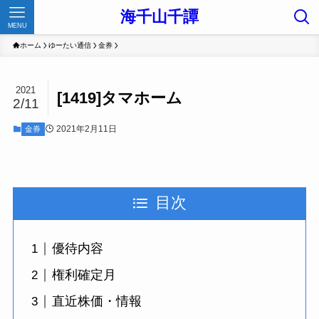
海千山千譚
MENU
ホーム
ゆーたい通信
金券
2021
[1419]タマホーム
2/11
2021年2月11日
金券
目次
優待内容
権利確定月
直近株価・情報