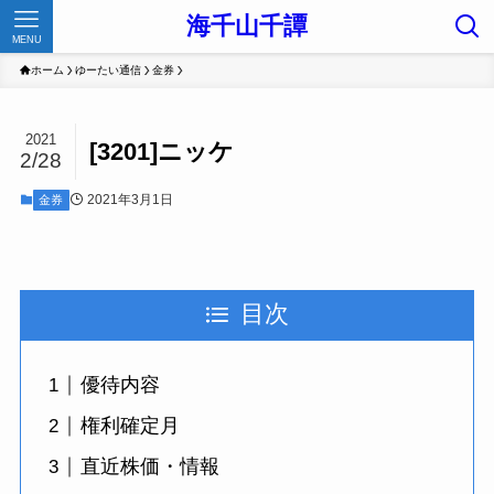
海千山千譚
MENU
ホーム
ゆーたい通信
金券
2021
[3201]ニッケ
2/28
2021年3月1日
金券
目次
優待内容
権利確定月
直近株価・情報