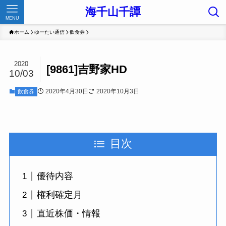
海千山千譚
MENU
ホーム
ゆーたい通信
飲食券
2020
[9861]吉野家HD
10/03
2020年4月30日
2020年10月3日
飲食券
目次
優待内容
権利確定月
直近株価・情報