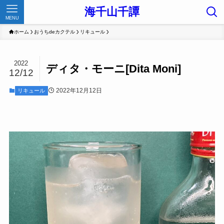
海千山千譚
MENU
ホーム
おうちdeカクテル
リキュール
2022
ディタ・モーニ[Dita Moni]
12/12
2022年12月12日
リキュール